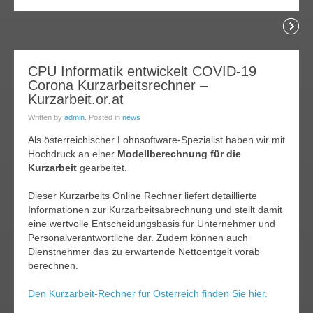
Readi
06
CPU Informatik entwickelt COVID-19
Corona Kurzarbeitsrechner –
pr.
020
Kurzarbeit.or.at
Written by
admin
. Posted in
news
Als österreichischer Lohnsoftware-Spezialist haben wir mit
Hochdruck an einer
Modellberechnung für die
Kurzarbeit
gearbeitet.
Dieser Kurzarbeits Online Rechner liefert detaillierte
Informationen zur Kurzarbeitsabrechnung und stellt damit
eine wertvolle Entscheidungsbasis für Unternehmer und
Personalverantwortliche dar. Zudem können auch
Dienstnehmer das zu erwartende Nettoentgelt vorab
berechnen.
Den Kurzarbeit-Rechner für Österreich finden Sie hier.